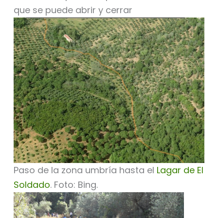
que se puede abrir y cerrar
Paso de la zona umbría hasta el
Lagar de El
Soldado
. Foto: Bing.