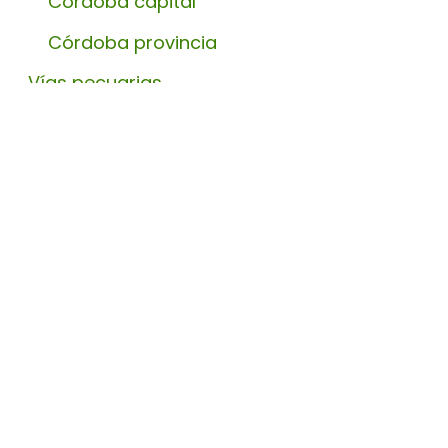
Córdoba capital
Córdoba provincia
Vías pecuarias
Córdoba capital
Córdoba provincia
Caminos públicos
Caminos públicos
Caminos de Córdoba
Camino de la Plata
Otros caminos
Fuentes y abrevaderos
Arroyos