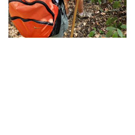
Esta vez nos habian preparado unos
árboles cruzados en el camino para que no
pudiéramos pasar, pero eso nos duró
poco.
Finalmente salimos a la finca Piquín, por
una portezuela medio abierta.
Y después salimos sin hacer ningún daño