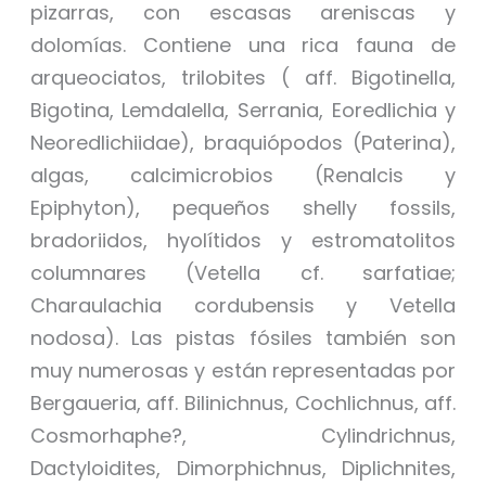
pizarras, con escasas areniscas y
dolomías. Contiene una rica fauna de
arqueociatos, trilobites ( aff. Bigotinella,
Bigotina, Lemdalella, Serrania, Eoredlichia y
Neoredlichiidae), braquiópodos (Paterina),
algas, calcimicrobios (Renalcis y
Epiphyton), pequeños shelly fossils,
bradoriidos, hyolítidos y estromatolitos
columnares (Vetella cf. sarfatiae;
Charaulachia cordubensis y Vetella
nodosa). Las pistas fósiles también son
muy numerosas y están representadas por
Bergaueria, aff. Bilinichnus, Cochlichnus, aff.
Cosmorhaphe?, Cylindrichnus,
Dactyloidites, Dimorphichnus, Diplichnites,