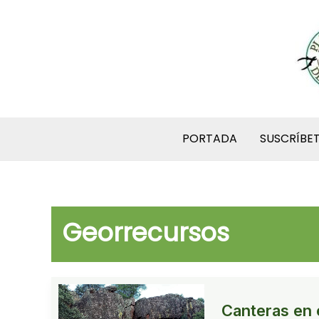
Ir
al
contenido
PORTADA
SUSCRÍBE
Georrecursos
Canteras en e