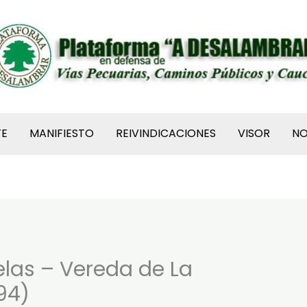
TE
MANIFIESTO
REIVINDICACIONES
VISOR
N
elas – Vereda de La
94)