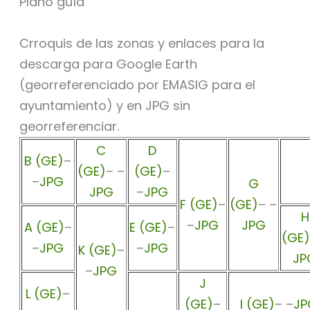
Plano guía
Crroquis de las zonas y enlaces para la
descarga para Google Earth
(georreferenciado por EMASIG para el
ayuntamiento) y en JPG sin
georreferenciar.
C
D
B (GE)
–
(GE)
– –
(GE)
–
–
JPG
G
JPG
–
JPG
F (GE)
–
(GE)
– –
H
–
JPG
JPG
A (GE)
–
E (GE)
–
(GE)
–
JPG
–
JPG
K (GE)
–
JP
–
JPG
J
L (GE)
–
(GE)
–
I (GE)
– –
JP