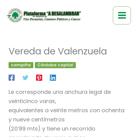
Ir
al
contenido
Vereda de Valenzuela
campiña
Córdoba capital
Le corresponde una anchura legal de
veinticinco varas,
equivalentes a veinte metros con ochenta
y nueve centímetros
(20’89 mts) y tiene un recorrido