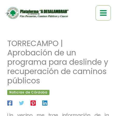
Ir
al
contenido
TORRECAMPO |
Aprobación de un
programa para deslinde y
recuperación de caminos
públicos
Noticias de Córdoba
Un vecino me trae información de la