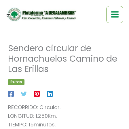
Ir
al
contenido
Sendero circular de
Hornachuelos Camino de
Las Erillas
Rutas
RECORRIDO: Circular.
LONGITUD: 1.250Km.
TIEMPO: 15minutos.