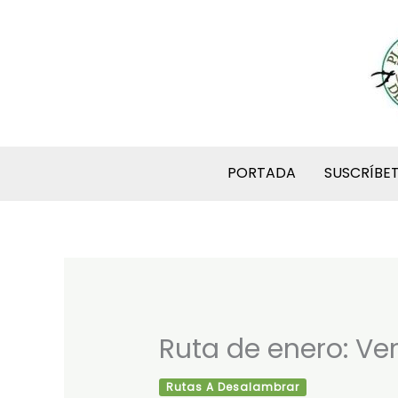
Ir
al
contenido
PORTADA
SUSCRÍBE
Ruta de enero: Ve
Rutas A Desalambrar