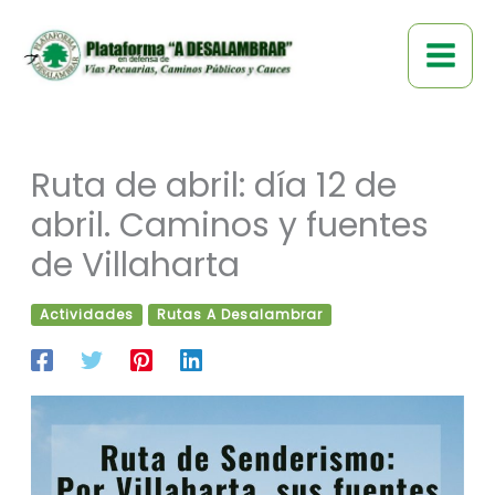
Ir
al
contenido
Ruta de abril: día 12 de
abril. Caminos y fuentes
de Villaharta
Actividades
Rutas A Desalambrar