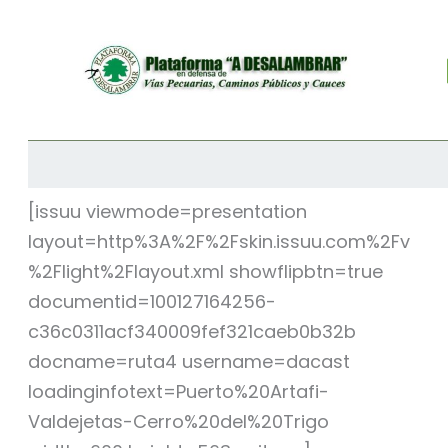
[issuu viewmode=presentation
layout=http%3A%2F%2Fskin.issuu.com%2Fv
%2Flight%2Flayout.xml showflipbtn=true
documentid=100127164256-
c36c0311acf340009fef321caeb0b32b
docname=ruta4 username=dacast
loadinginfotext=Puerto%20Artafi-
Valdejetas-Cerro%20del%20Trigo