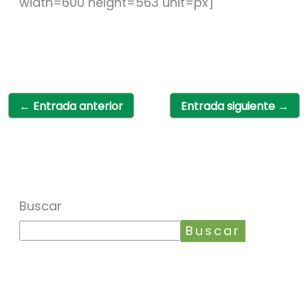
width=600 height=563 unit=px]
←
Entrada anterior
Entrada siguiente
→
Buscar
Buscar