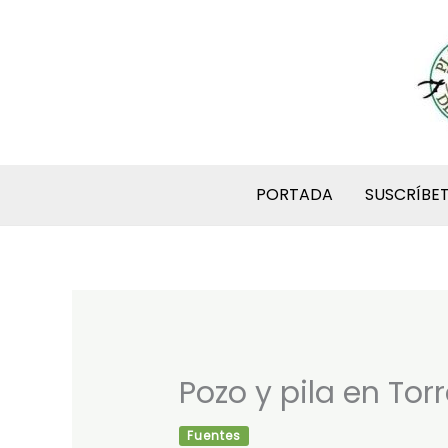
Ir
al
contenido
PORTADA
SUSCRÍBE
Pozo y pila en Tor
Fuentes