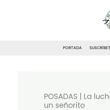
Ir
al
contenido
PORTADA
SUSCRÍBE
POSADAS | La luch
un señorito