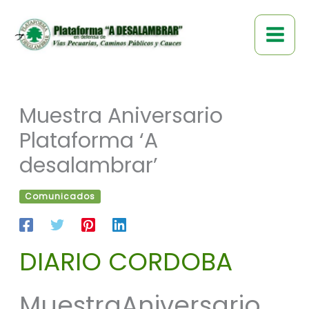
Ir
al
contenido
Muestra Aniversario
Plataforma ‘A
desalambrar’
Comunicados
DIARIO CORDOBA
MuestraAniversario