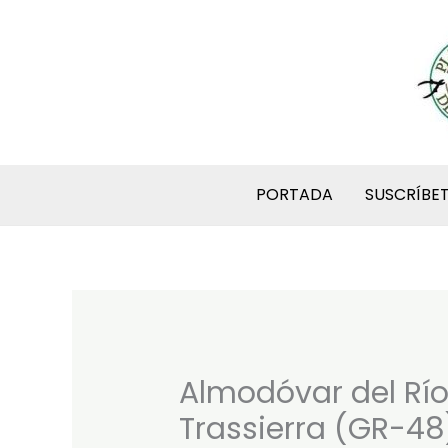
Ir
al
contenido
PORTADA
SUSCRÍBE
Almodóvar del Río
Trassierra (GR-48