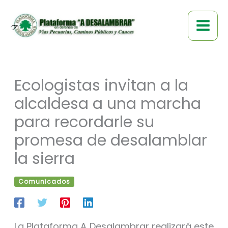
Ir
al
contenido
Ecologistas invitan a la
alcaldesa a una marcha
para recordarle su
promesa de desalamblar
la sierra
Comunicados
La Plataforma A Desalambrar realizará este