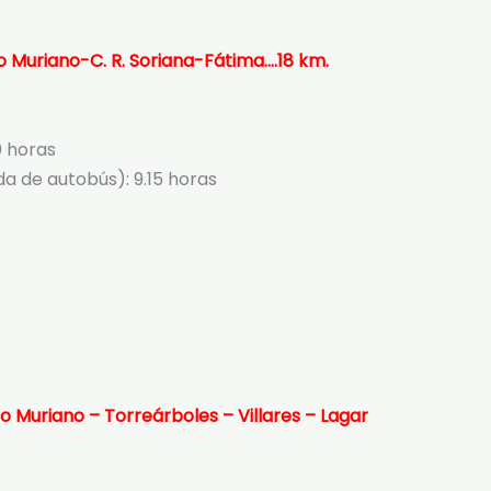
ro Muriano-C. R. Soriana-Fátima….
18 km
.
0 horas
a de autobús): 9.15 horas
ro Muriano – Torreárboles – Villares – Lagar