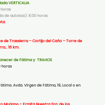
lada VERTICALIA
5 horas
a de autobús): 8.00 horas
eta
ce de Trassierra – Cortijo del Caño – Torre de
erra… 16 km.
manecer de Fátima y TRAHOS
0 horas
tima. Avda. Virgen de Fátima, 19, Local o en
o Muriano – Ermita Nuestra Sra. de los