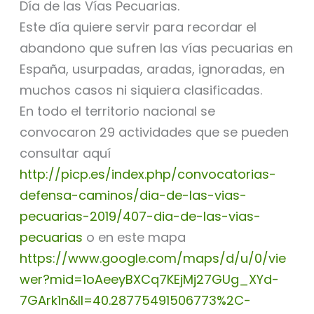
Día de las Vías Pecuarias.
Este día quiere servir para recordar el
abandono que sufren las vías pecuarias en
España, usurpadas, aradas, ignoradas, en
muchos casos ni siquiera clasificadas.
En todo el territorio nacional se
convocaron 29 actividades que se pueden
consultar aquí
http://picp.es/index.php/convocatorias-
defensa-caminos/dia-de-las-vias-
pecuarias-2019/407-dia-de-las-vias-
pecuarias
o en este mapa
https://www.google.com/maps/d/u/0/vie
wer?mid=1oAeeyBXCq7KEjMj27GUg_XYd-
7GArk1n&ll=40.28775491506773%2C-