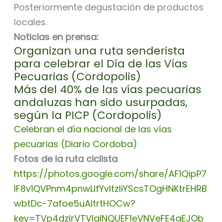
Posteriormente degustación de productos
locales.
Noticias en prensa:
Organizan una ruta senderista
para celebrar el Día de las Vías
Pecuarias (Cordopolis)
Más del 40% de las vías pecuarias
andaluzas han sido usurpadas,
según la PICP (Cordopolis)
Celebran el día nacional de las vías
pecuarias (Diario Cordoba)
Fotos de la ruta ciclista
https://photos.google.com/share/AF1QipP7
IF8v1QVPnm4pnwLIfYvltzliYScsTOgHNKtrEHRB
wbtDc-7afoe5uAItrtHOCw?
key=TVp4dzlrVTVlalNQUEF1eVNVeFE4aEJOb