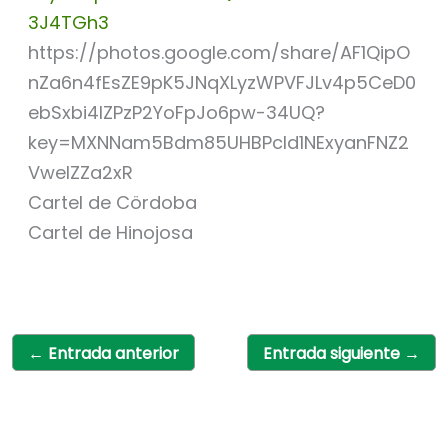
3J4TGh3
https://photos.google.com/share/AF1QipO
nZa6n4fEsZE9pK5JNqXLyzWPVFJLv4p5CeD0
ebSxbi4IZPzP2YoFpJo6pw-34UQ?
key=MXNNam5Bdm85UHBPcld1NExyanFNZ2
VwelZZa2xR
Cartel de Cördoba
Cartel de Hinojosa
←
Entrada anterior
Entrada siguiente
→