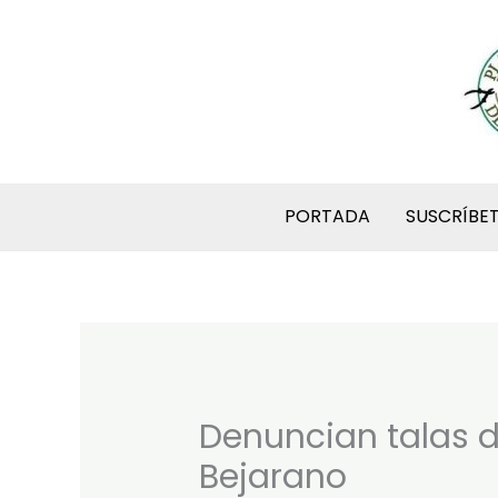
Ir
al
contenido
PORTADA
SUSCRÍBE
Denuncian talas d
Bejarano