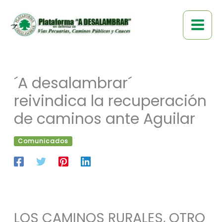
Ir
al
contenido
´A desalambrar´
reivindica la recuperación
de caminos ante Aguilar
Comunicados
LOS CAMINOS RURALES, OTRO