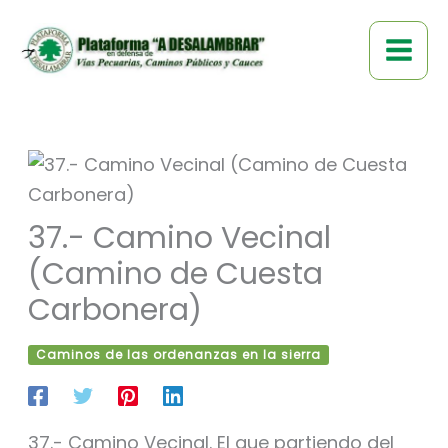
Ir
al
contenido
37.- Camino Vecinal
(Camino de Cuesta
Carbonera)
Caminos de las ordenanzas en la sierra
37.- Camino Vecinal. El que partiendo del